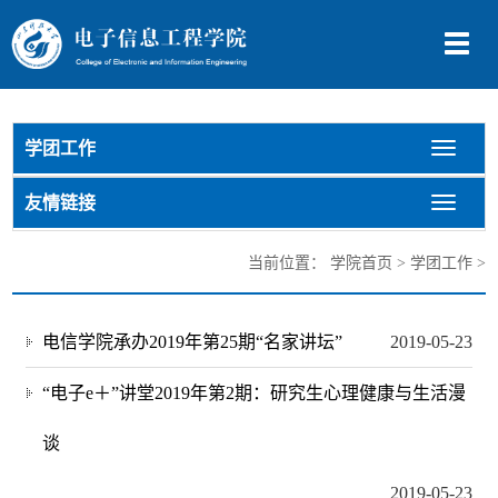
切
换
导
航
学团工作
切
换
导
友情链接
切
航
换
导
当前位置：
学院首页
>
学团工作
>
航
电信学院承办2019年第25期“名家讲坛”
2019-05-23
“电子e＋”讲堂2019年第2期：研究生心理健康与生活漫
谈
2019-05-23