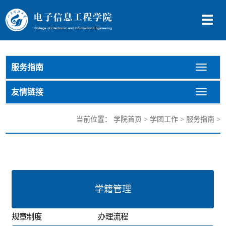
切
换
导
航
服务指南
切
换
导
友情链接
切
航
换
导
当前位置：
学院首页
>
学团工作
>
服务指南
>
航
学籍管理
规章制度
办理流程