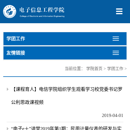
切
换
导
航
学团工作
切
换
导
友情链接
切
航
换
导
当前位置：
学院首页
>
学团工作
>
航
【课程育人】电信学院组织学生观看学习校党委书记罗
公利思政课视频
2019-04-01
“电子e＋”讲堂2019年第1期：民用计量仪表的研发与实