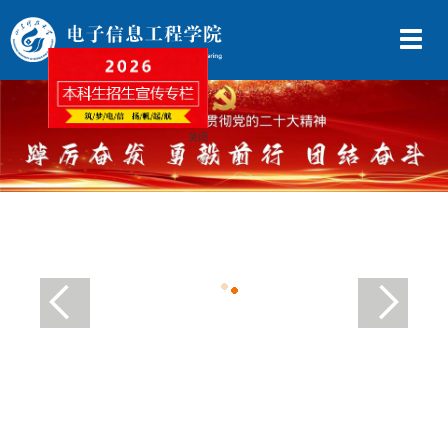
切
换
导
航
关闭