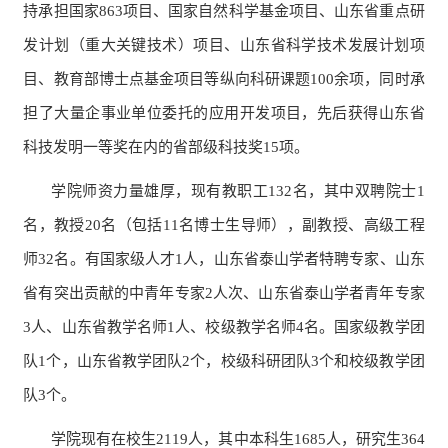
持承担国家
863项目、国家自然科学基金项目、山东省重点研
发计划（重大关键技术）项目、山东省科学技术发展计划项
目、教育部博士点基金项目等纵向科研课题
10
0余项，同时承
担了大量企事业单位委托的应用开发项目，先后获得山东省
科技发明一等奖在内的省部级科技奖15项。
学院师资力量雄厚，现有教职工
1
32
名，其中双聘院士
1
名，教授
20
名（包括
11
名博士生导师），副教授、高级工程
师
32
名。有
国家级人才
1人
，山东省
泰山学者特聘专家、山东
省
有突出贡献的中青年专家
2
人
次
、山东省泰山学者青年专家
3
人、山东省教学名师
1人、校级教学名师4名。国家级教学团
队1个，山东省教学团队2个，校级科研团队3个和校级教学团
队3个。
学院现有在校生
2119人，其中本科生1685人，研究生364