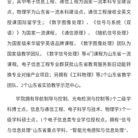
业，其中电子信息工程
、
通信工程
为国家
一流本科专业建设
点
，
物理学为山东省一流本科建设点，
通信工程接收全英文
授课国际留学生；《数字图像处理》
、《
信号与系统（双
语）
》
为
国家一流课程
，《通信原理》、《随机信号
处理
》
为国家级来华留学英语品牌课程，《数字图像处理》团队为
国家级教学团队，
《
数字信号处理
》
等
4门课程为山东省一流
课程
。电子信息工程专业群获批山东省教育服务新旧动能转
换专业对接产业项目；另拥有《工科物理》等
2个山东省教学
团队、2个山东省实验教学示范中心。
学院拥有导航制导与控制、光电检测与控制等
2个二级学
科博士点
，
信息与通信工程
、
电子科学与技术
、
物理学
3
个一
级学科硕士点
，
1个
电子
信息类专业学位授权点
。
拥有
“
信号
与信息处理
”
山东省重点学科
，
“
智能光电感知与信息处理
”、