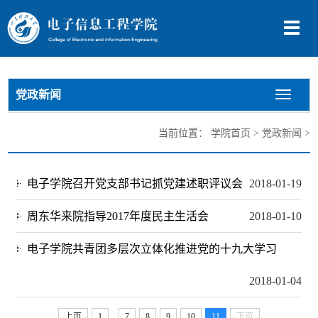
切
换
导
航
党政新闻
切
换
导
当前位置：
学院首页
>
党政新闻
>
航
电子学院召开党支部书记抓党建述职评议会
2018-01-19
周东华来院指导2017年度民主生活会
2018-01-10
电子学院共青团多层次立体化推进党的十九大学习
2018-01-04
上页
1
...
7
8
9
10
11
下页