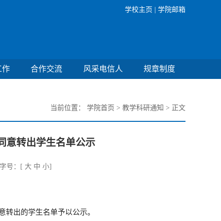
学校主页 |
学院邮箱
工作
合作交流
风采电信人
规章制度
当前位置：
学院首页
>
教学科研通知
> 正文
业同意转出学生名单公示
号：[
大
中
小
]
意转出的学生名单予以公示。