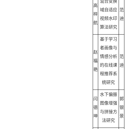
混合变换
高
域自适应
范
梓
视频水印
迪
航
算法研究
基于学习
者画像与
赵
情感分析
范
福
的在线课
迪
艳
程推荐系
统研究
水下偏振
闫
郭
图像增强
德
银
与拼接方
坤
景
法研究