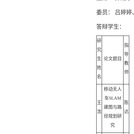
委员：
吕婷婷
答辩学生：
研
指
究
导
生
论文题目
教
姓
师
名
移动无人
车
SLAM
王
陈
建图与路
浩
达
径规划研
究