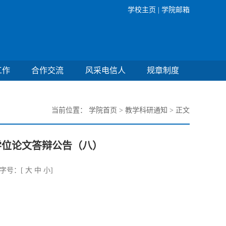
学校主页 |
学院邮箱
工作
合作交流
风采电信人
规章制度
当前位置：
学院首页
>
教学科研通知
> 正文
学位论文答辩公告（八）
号：[
大
中
小
]