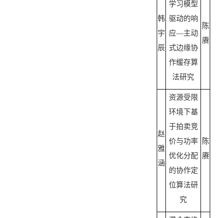
学习模型
韩
驱动的响
陈
宇
应
—主动
赓
辰
式边缘协
作缓存算
法研究
资源受限
环境下基
于拍卖竞
赵
价与功率
陈
雅
优化分配
赓
涵
的协作定
位算法研
究