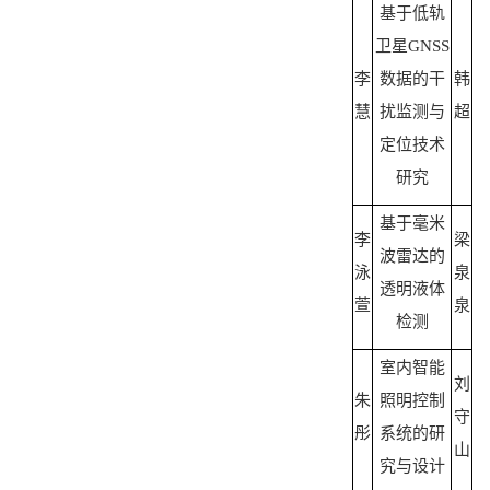
基于低轨
卫星
GNSS
李
数据的干
韩
慧
扰监测与
超
定位技术
研究
基于毫米
李
梁
波雷达的
泳
泉
透明液体
萱
泉
检测
室内智能
刘
朱
照明控制
守
彤
系统的研
山
究与设计