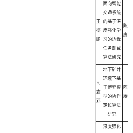
面向智能
交通系统
王
的基于深
陈
德
度强化学
赓
鹏
习的边缘
任务卸载
算法研究
地下矿井
环境下基
司
于博弈模
陈
志
型的协作
赓
郅
定位算法
研究
深度强化