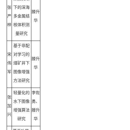
张
下的深海
滕升
严
多金属结
华
梓
核体积测
量研究
基于非配
宋
对学习的
滕升
伟
煤矿井下
华
军
图像增强
方法研究
轻量化的
李佐
张
水下图像
勇、
加
增强算法
滕升
兴
研究
华