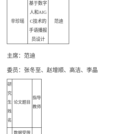
基于数字
人和AIG
辛珍瑶
C技术的
范迪
手语播报
员设计
主席：范迪
委员：张冬至、赵增顺、高洁、李晶
研
究
指导
生
论文题目
教师
姓
名
数据受限