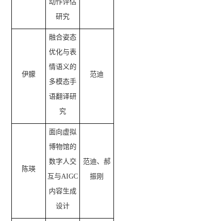
动作评估
研究
融合姿态
优化与表
情语义的
伊朦
范迪
多模态手
语翻译研
究
面向虚拟
博物馆的
数字人交
范迪、郝
陈瑛
互与
AIGC
振刚
内容生成
设计