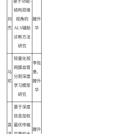
基于功能
-
结构双维
刘
视角的
滕升
杰
ALS辅助
华
诊断方法
研究
轻量化视
李佐
网膜血管
马
勇、
分割深度
欢
滕升
学习模型
华
研究
基于深度
信息加权
袁
最优传输
滕升
泽
监督的水