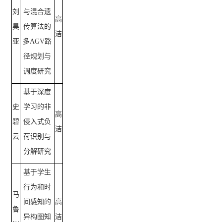
刘
与混合遗
高
昊
传算法的
洁
亚
多
AGV路
径规划与
调度研究
基于深度
史
学习的非
高
碧
侵入式负
洁
云
荷识别与
分解研究
基于学生
行为和时
马
间感知的
高
鲁
异构图知
洁