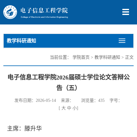
切
换
导
航
教学科研通知
切
换
导
当前位置：
学院首页
>
教学科研通知
> 正文
航
电子信息工程学院2026届硕士学位论文答辩公
告（五）
发布日期：2026-05-14 来源： 浏览量：
435
字号：
[
大
中
小
]
主席：滕升华