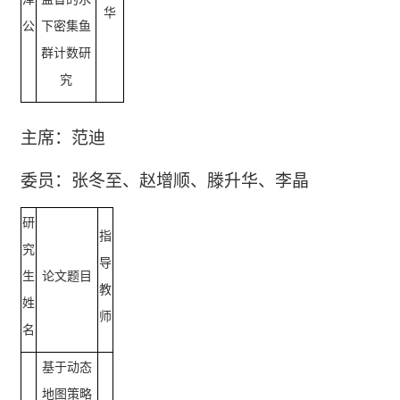
华
公
下密集鱼
群计数研
究
主席：范迪
委员：张冬至、赵增顺、滕升华、李晶
研
指
究
导
生
论文题目
教
姓
师
名
基于动态
地图策略