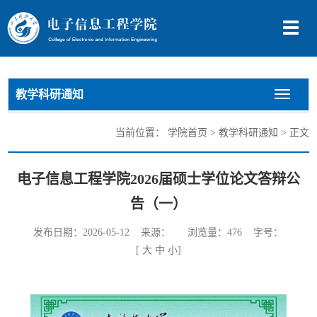
切
换
导
航
教学科研通知
切
换
导
当前位置：
学院首页
>
教学科研通知
> 正文
航
电子信息工程学院2026届硕士学位论文答辩公
告（一）
发布日期：2026-05-12 来源： 浏览量：
476
字号：
[
大
中
小
]