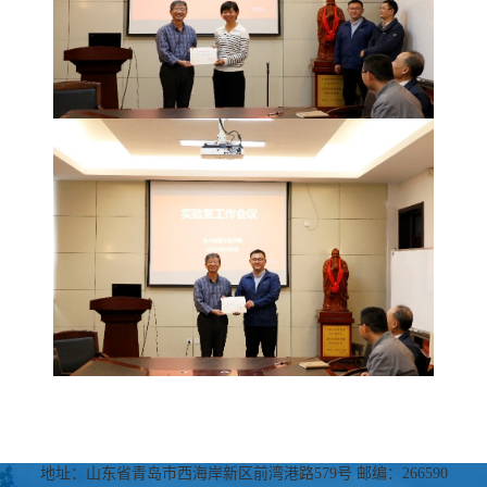
地址：山东省青岛市西海岸新区前湾港路579号 邮编：266590