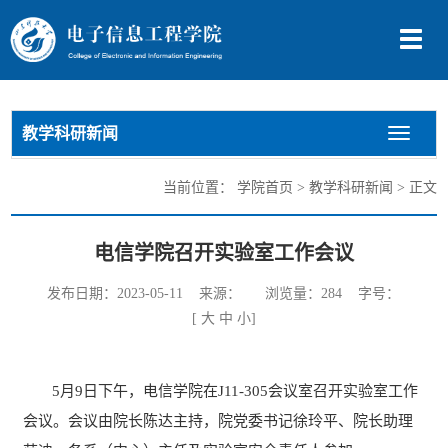
切
换
导
航
教学科研新闻
切
换
导
当前位置：
学院首页
>
教学科研新闻
> 正文
航
电信学院召开实验室工作会议
发布日期：2023-05-11 来源： 浏览量：
284
字号：
[
大
中
小
]
5
月
9
日下午，电信学院在
J11-305
会议室召开实验室工作
会议。会议由院长陈达主持，院党委书记徐玲平、院长助理