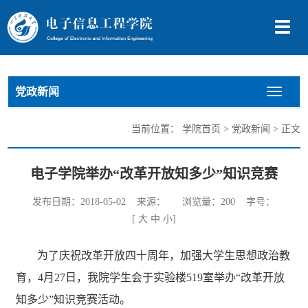
切
换
导
航
党政新闻
切
换
导
当前位置：
学院首页
>
党政新闻
> 正文
航
电子学院举办“改革开放知多少”知识竞赛
发布日期：2018-05-02 来源： 浏览量：
200
字号：
[
大
中
小
]
为了庆祝改革开放四十周年，加强大学生思想政治教
育，4月27日，我院学生会于实验楼519室举办“改革开放
知多少”知识竞赛活动。