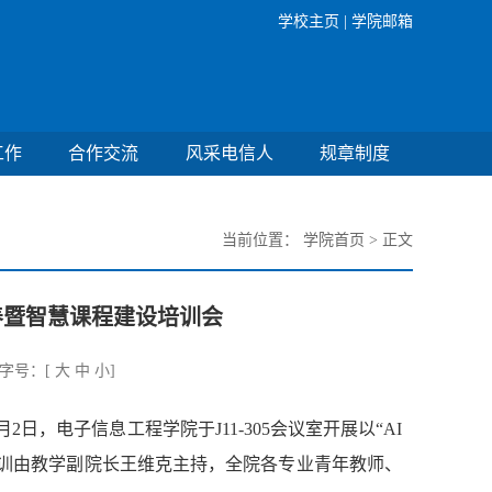
学校主页 |
学院邮箱
工作
合作交流
风采电信人
规章制度
当前位置：
学院首页
> 正文
养暨智慧课程建设培训会
号：[
大
中
小
]
，电子信息工程学院于J11-305会议室开展以“AI
训由教学副院长王维克主持，全院各专业青年教师、