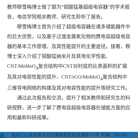
教师穆雪梅博士做了题为“钼酸锰基超级电容器”的学术报
告，电信学院相关教师、研究生聆听了报告。
穆雪梅博士首先介绍了超级电容器在诸多储能器件中
的巨大优势，以及基于过渡金属氧化物的赝电容超级电容
器的基本工作原理，及其性能提升的主要途径。接着，穆
博士深入介绍了钼酸锰纳米片及其电化学性能、
CNT/MnMoO
复合结构
中
C
NT
对衬底的比表面积的扩展
4
及其对
电容性能
的提升、
CNT/rGO/MnMoO
复合结构
中
4
三维导电网络的构建及其对
电容性能
的提升等研究工作。
通过此次报告和交流，提升了相关教师和研究生的科
研视野，进一步了解了赝电容超级电容器在储能方面的应
用和最新科研成果。
地址：山东省青岛市西海岸新区前湾港路579号 邮编：266590