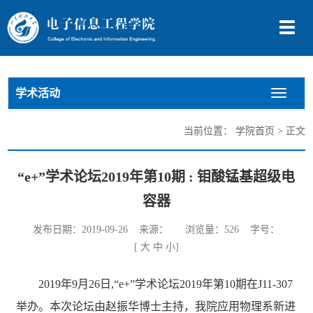
切
换
导
航
学术活动
切
换
导
当前位置：
学院首页
> 正文
航
“e+”学术论坛2019年第10期 : 钼酸锰基超级电
容器
发布日期：2019-09-26 来源： 浏览量：
526
字号：
[
大
中
小
]
2019年9月26日,“e+”学术论坛2019年第10期在J
11-
307
举办。本次论坛由赵振华博士主持，我院应用物理系新进