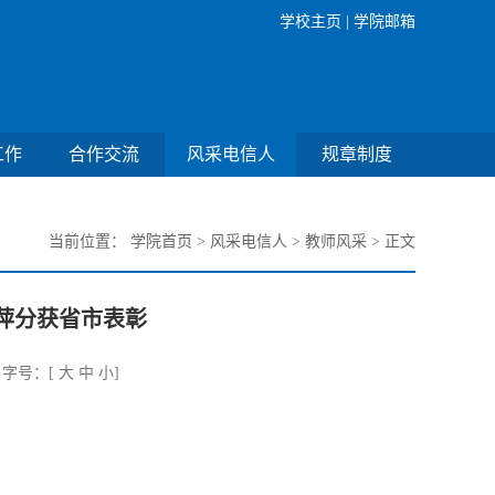
学校主页 |
学院邮箱
工作
合作交流
风采电信人
规章制度
当前位置：
学院首页
>
风采电信人
>
教师风采
> 正文
萍分获省市表彰
字号：[
大
中
小
]