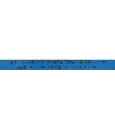
地址：山东省青岛市西海岸新区前湾港路579号 邮编：266590
电话：0532-86057768 邮箱：skddzxytw@163.com