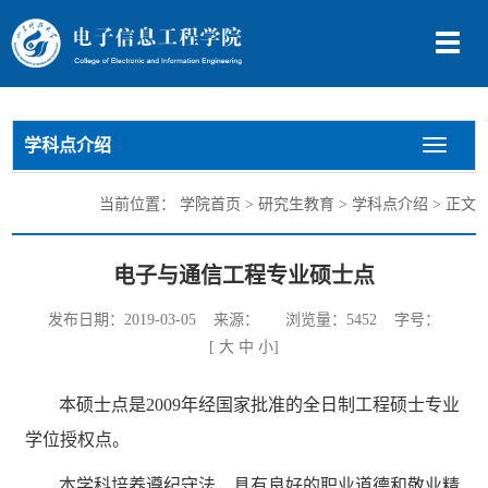
切
换
导
航
学科点介绍
切
换
导
当前位置：
学院首页
>
研究生教育
>
学科点介绍
> 正文
航
电子与通信工程专业硕士点
发布日期：2019-03-05 来源： 浏览量：
5452
字号：
[
大
中
小
]
本硕士点是2009年经国家批准的全日制工程硕士专业
学位授权点。
本学科培养遵纪守法，具有良好的职业道德和敬业精