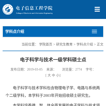
切
换
导
航
学科点介绍
切
换
导
当前位置：
学院首页
>
研究生教育
>
学科点介绍
> 正文
航
电子科学与技术一级学科硕士点
发布日期：2019-03-05 来源： 浏览量：
2774
字号：
[
大
中
小
]
电子科学与技术学科包含物理电子学、电路与系统两
个二级学科，本学科于2003年开始招收硕士研究生。
本学科培养德、智、体全面发展的电子学科与技术领