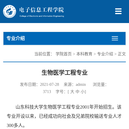
切
换
导
航
专业介绍
切
换
导
当前位置：
学院首页
>
本科教育
>
专业介绍
> 正文
航
生物医学工程专业
发布日期：2021-07-28 来源：admin 浏览量：
3713
字号：[
大
中
小
]
山东科技大学生物医学工程专业2001年开始招生。该
专业开设以来，已经成功向社会及兄弟院校输送专业人才
300多人。