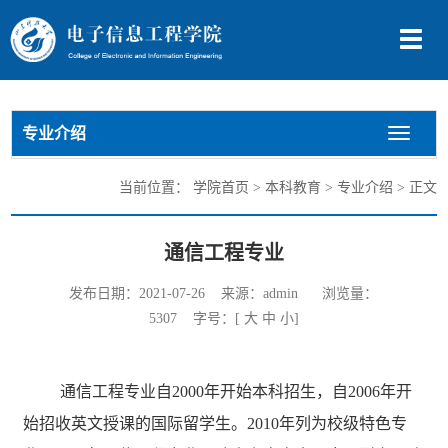
切
换
导
航
专业介绍
切
换
导
当前位置：
学院首页
>
本科教育
>
专业介绍
> 正文
航
通信工程专业
发布日期：2021-07-26 来源：admin 浏览量：
5307
字号：[
大
中
小
]
通信工程专业自
2000年开始本科招生，自2006年开
始招收英文授课的国际留学生。2010年列为校级特色专