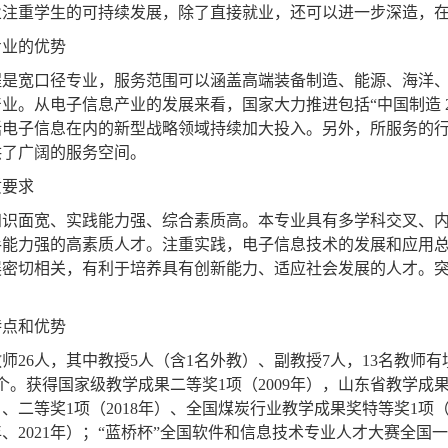
业注重学生的可持续发展，除了直接就业，还可以进一步深造，
专业的优势
程是宽口径专业，服务范围可以涵盖高端装备制造、能源、海洋
产业。从电子信息产业的发展来看，国家大力推进包括
“
中国制造
括电子信息在内的新型战略领域持续加大投入。另
外
，所服务的
供了广阔的服务空间。
质要求
知识面宽、实践能力强、综合素质高。本专业具有多学科交叉、
手能力强的高素质人才。注重实践，电子信息技术的发展和应用
展密切相关，有利于培养具有创新能力、适应社会发展的人才。
特点和优势
教师
26
人，其中教授
5
人（含
1
名外教）、副教授
7
人，
13
名教师有
个。获得国家级教学成果二等奖
1
项（
2009
年
），山东省教学成
）、二等奖
1
项（
2018
年
）、全国煤炭行业教学成果奖特等奖
1
项
年、
2
021
年）；
“蓝桥杯”全国软件和信息技术专业人才大赛全国