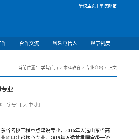
学校主页 |
学院邮箱
工作
合作交流
风采电信人
规章制度
当前位置：
学院首页
>
本科教育
>
专业介绍
> 正文
程专业
0
字号：[
大
中
小
]
山东省名校工程重点建设专业，
2016
年入选山东省高
产业项目建设核心专业，
2019
年
入选
首批国家级一流