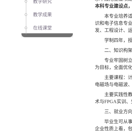
教学研究
本科专业
建设
点
教学成果
本专业培养
识和电子信息专
在线课堂
发、工程设计、
学制四年，
二、知识构
专业牢固树
为目标，全面优
主要课程：
电磁场与电磁波
主要实践性
术与
FPGA
实训、
三、就业方
毕业生可从
企业性质上看，