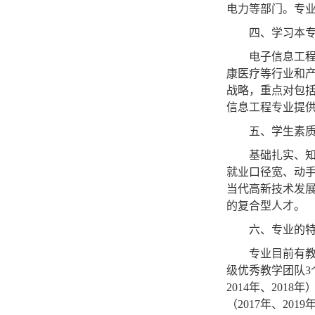
电力等部门。专
四、学习本
电子信息工
康医疗等行业和
战略，重点对包
信息工程专业提
五、学生素
基础扎实、
就业口径宽、动
当代高新技术发
的复合型人才。
六、专业的
专业目前有
级优秀教学团队
3
2014
年
、
2018
年
（
2
017
年、
2
019