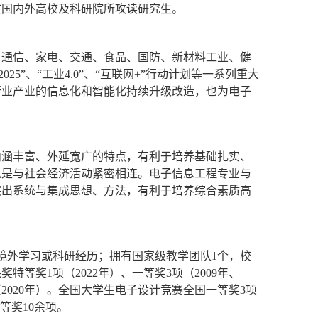
在国内外高校及科研院所攻读研究生。
、通信、家电、交通、食品、国防、新材料工业、健
2025
”
、
“
工业
4.0
”
、
“
互联网
+
”
行动计划等一系列重大
行业产业的信息化和智能化持续升级改造，也为电子
内涵丰富、外延宽广的特点，有利于培养基础扎实、
总是与社会经济活动紧密相连。电子信息工程专业与
突出系统与集成思想、方法，有利于培养综合素质高
境外学习或科研经历；拥有国家级教学团队
1
个，校
果奖特等奖
1
项（
2022
年
）、一等奖
3
项（
2009
年
、
（
2020
年）。
全国大学生电子设计竞赛全国一等奖
3
项
一等奖
10
余项。