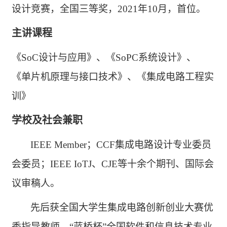
设计竞赛，全国三等奖，
2021
年
10
月
，首位
。
主讲课程
《
SoC
设计与应用》、《
SoPC
系统设计》、
《单片机原理与接口技术》
、《集成电路工程实
训》
学校及社会兼职
IEEE Member
；
CCF
集成电路设计专业委员
会委员；
IEEE
IoTJ
、
CJ
E
等十余个期刊、
国际
会
议审稿人。
先后获全国大学生集成电路创新创业大赛优
秀指导教师、
“
蓝桥杯
”
全国软件和信息技术专业