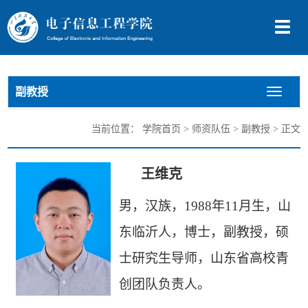
切
换
导
航
副教授
切
换
导
当前位置：
学院首页
>
师资队伍
>
副教授
> 正文
航
王维克
男，汉族，
1988
年
11
月生，山
东临沂人，博士，
副教授
，硕
士研究生导师，山东省高校青
创团队负责人。