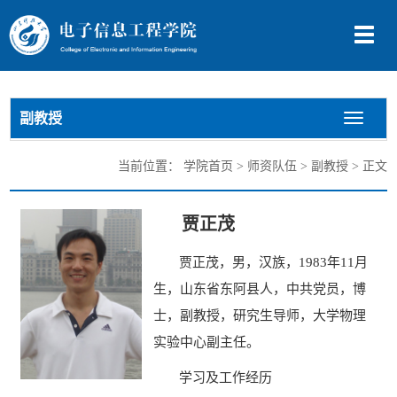
切
换
导
航
副教授
切
换
导
当前位置：
学院首页
>
师资队伍
>
副教授
> 正文
航
贾正茂
贾正茂，男，汉族，
1983年11月
生，山东省东阿县人，中共党员，博
士，副教授，研究生导师，大学物理
实验中心副主任。
学习及工作经历