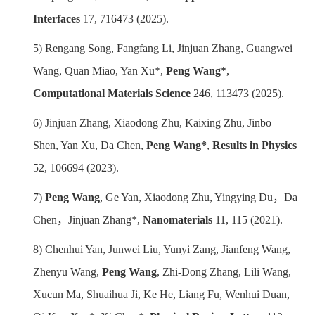
Interfaces
17, 716473 (2025).
5)
Rengang Song, Fangfang Li, Jinjuan Zhang, Guangwei
Wang, Quan Miao, Yan Xu
*
,
Peng Wang
*
,
Computational Materials Science
246, 113473 (2025).
6)
Jin
juan Zhang, Xiaodong Zhu, Kaixing Zhu, Jinbo
Shen, Yan Xu, Da Chen,
Peng Wang*
,
Results in Physics
52, 106694 (2023).
7)
Peng Wang
, Ge Yan, Xiaodong Zhu, Yingying Du
，
Da
Chen
，
Jinjuan Zhang*,
Nanomaterials
11, 115 (2021).
8)
Chenhui Yan, Junwei Liu, Yunyi Zang, Jianfeng Wang,
Zhenyu Wang,
Peng Wang
, Zhi-Dong Zhang, Lili Wang,
Xucun Ma, Shuaihua Ji, Ke He, Liang Fu, Wenhui Duan,