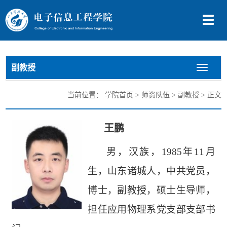
切
换
导
航
副教授
切
换
导
当前位置：
学院首页
>
师资队伍
>
副教授
> 正文
航
王鹏
男，汉族，
1985年11月
生，山东诸城人，中共党员，
博士，副教授，硕士生导师，
担任应用物理系党支部支部书