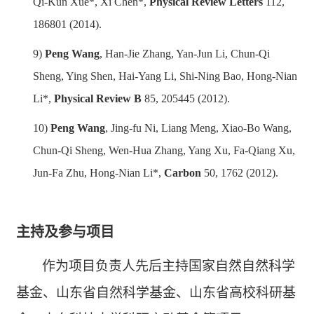
Qi-Kun Xue*, Xi Chen*,
Physical Review Letters
112,
186801 (2014).
9)
Peng Wang
, Han-Jie Zhang, Yan-Jun Li, Chun-Qi
Sheng, Ying Shen, Hai-Yang Li, Shi-Ning Bao, Hong-Nian
Li*,
Physical Review B
85, 205445 (2012).
10)
Peng Wang
, Jing-fu Ni, Liang Meng, Xiao-Bo Wang,
Chun-Qi Sheng, Wen-Hua Zhang, Yang Xu, Fa-Qiang Xu,
Jun-Fa Zhu, Hong-Nian Li*,
Carbon
50, 1762 (2012).
主持及参与项目
作为项目负责人先后主持国家自然自然科学
基金、山东省自然科学基金、山东省高校科研基