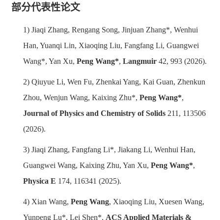
部分代表性论文
1)
Jiaqi Zhang, Rengang Song, Jinjuan Zhang*, Wenhui
Han, Yuanqi Lin, Xiaoqing Liu, Fangfang Li, Guangwei
Wang*, Yan Xu,
Peng Wang*
,
Langmuir
42, 993 (2026).
2)
Qiuyue Li, Wen Fu, Zhenkai Yang, Kai Guan, Zhenkun
Zhou, Wenjun Wang, Kaixing Zhu*,
Peng Wang*
,
Journal of Physics and Chemistry of Solids
211, 113506
(2026).
3)
Jiaqi Zhang, Fangfang Li*, Jiakang Li, Wenhui Han,
Guangwei Wang, Kaixing Zhu, Yan Xu,
Peng Wang*
,
Physica E
174, 116341 (2025).
4)
Xian Wang,
Peng Wang
, Xiaoqing Liu, Xuesen Wang,
Yunpeng Lu
*
, Lei Shen
*
,
ACS Applied Materials &