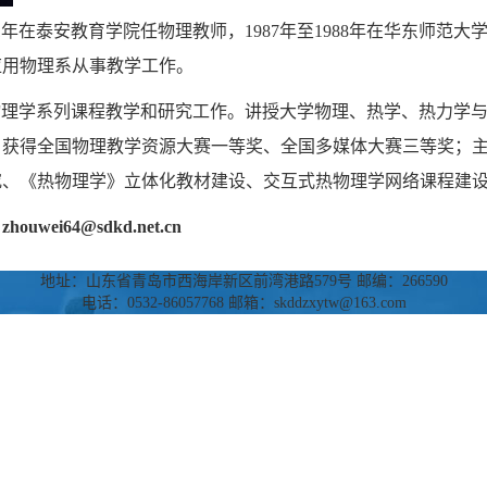
001年在泰安教育学院任物理教师，1987年至1988年在华东师范
应用物理系从事教学工作。
物理学系列课程教学和研究工作。讲授大学物理、热学、热力学
获得全国物理教学资源大赛一等奖、全国多媒体大赛三等奖；主持
究、《热物理学》立体化教材建设、交互式热物理学网络课程建
uwei64@sdkd.net.cn
地址：山东省青岛市西海岸新区前湾港路579号 邮编：266590
电话：0532-86057768 邮箱：skddzxytw@163.com