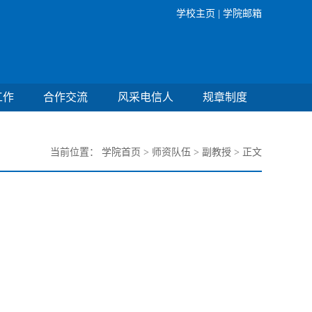
学校主页 |
学院邮箱
工作
合作交流
风采电信人
规章制度
当前位置：
学院首页
>
师资队伍
>
副教授
> 正文