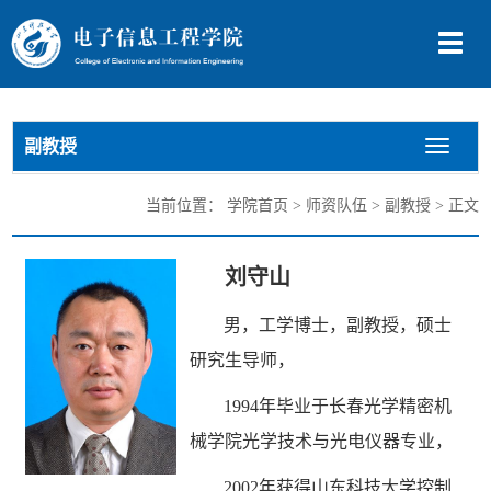
切
换
导
航
副教授
切
换
导
当前位置：
学院首页
>
师资队伍
>
副教授
> 正文
航
刘守山
男，工学博士，副教授，硕士
研究生导师，
1
994年毕业于长春光学精密机
械学院光学技术与光电仪器专业，
2002年获得山东科技大学控制