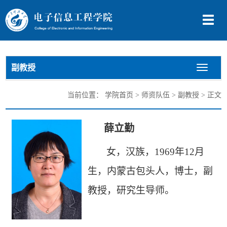
切
换
导
航
副教授
切
换
导
当前位置：
学院首页
>
师资队伍
>
副教授
> 正文
航
薛立勤
女，汉族，1969年12月
生，内蒙古包头人，
博士
，副
教授，研究生导师。