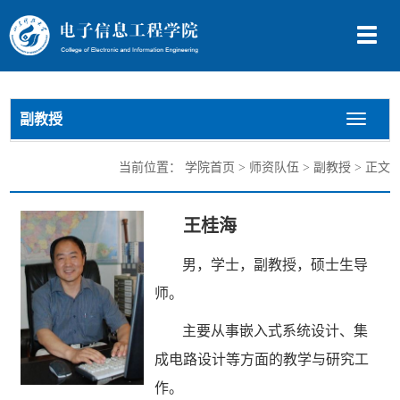
切
换
导
航
副教授
切
换
导
当前位置：
学院首页
>
师资队伍
>
副教授
> 正文
航
王桂海
男，学士，副教授，硕士生导
师。
主要从事嵌入式系统设计、集
成电路设计等方面的教学与研究工
作。