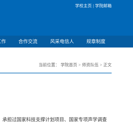
学校主页 |
学院邮箱
工作
合作交流
风采电信人
规章制度
当前位置：
学院首页
>
师资队伍
> 正文
。承担过国家科技支撑计划项目、国家专项声学调查