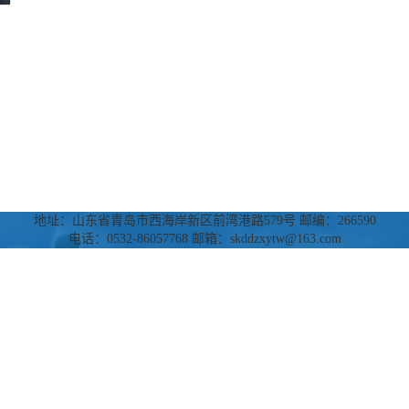
地址：山东省青岛市西海岸新区前湾港路579号 邮编：266590
电话：0532-86057768 邮箱：skddzxytw@163.com